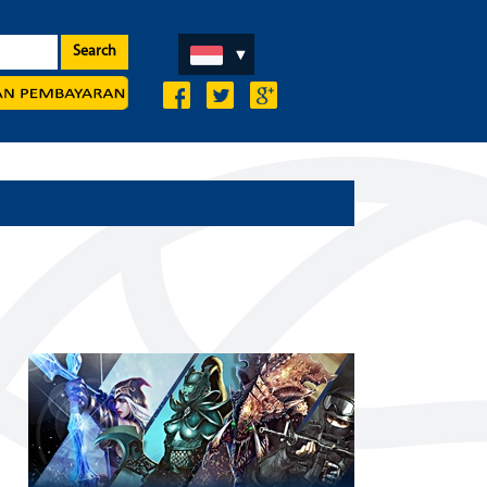
Search