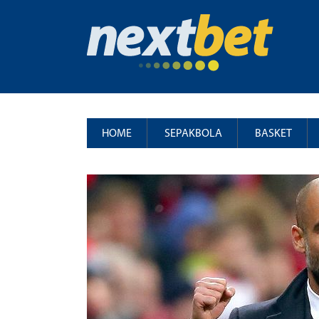
HOME
SEPAKBOLA
BASKET