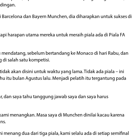
ndingan.
 Barcelona dan Bayern Munchen, dia diharapkan untuk sukses di
 tapi harapan utama mereka untuk meraih piala ada di Piala FA
 mendatang, sebelum bertandang ke Monaco di hari Rabu, dan
di salah satu kompetisi.
 tidak akan disini untuk waktu yang lama. Tidak ada piala – ini
u itu bulan Agustus lalu. Menjadi pelatih itu tergantung pada
ar, dan saya tahu tanggung jawab saya dan saya harus
ng kami menangkan. Masa saya di Munchen dinilai kacau karena
ns.
 menang dua dari tiga piala, kami selalu ada di setiap semifinal