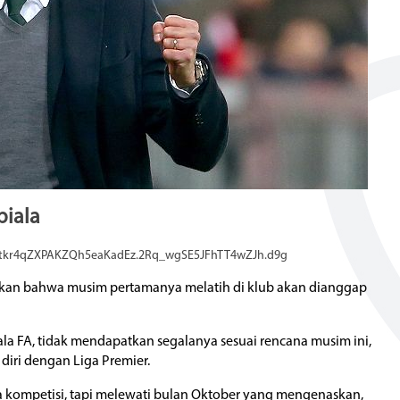
piala
_tkr4qZXPAKZQh5eaKadEz.2Rq_wgSE5JFhTT4wZJh.d9g
askan bahwa musim pertamanya melatih di klub akan dianggap
ala FA, tidak mendapatkan segalanya sesuai rencana musim ini,
diri dengan Liga Premier.
 kompetisi, tapi melewati bulan Oktober yang mengenaskan,