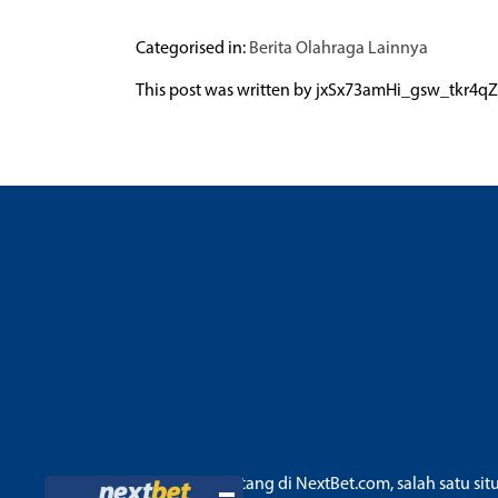
Categorised in:
Berita Olahraga Lainnya
This post was written by jxSx73amHi_gsw_tk
Selamat datang di NextBet.com, salah satu sit