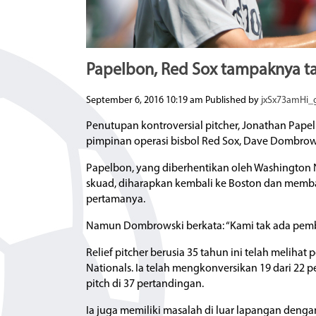
Papelbon, Red Sox tampaknya ta
September 6, 2016 10:19 am
Published by
jxSx73amHi
Penutupan kontroversial pitcher, Jonathan Pape
pimpinan operasi bisbol Red Sox, Dave Dombrow
Papelbon, yang diberhentikan oleh Washington Na
skuad, diharapkan kembali ke Boston dan memba
pertamanya.
Namun Dombrowski berkata: “Kami tak ada pembic
Relief pitcher berusia 35 tahun ini telah melih
Nationals. Ia telah mengkonversikan 19 dari 22 
pitch di 37 pertandingan.
Ia juga memiliki masalah di luar lapangan deng