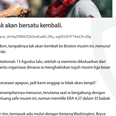
k akan bersatu kembali.
_gsw_tkr4qZXPAKZQh5eaKadEz.2Rq_wgSE5JFhTT4wZJh.d9g
lbon, tampaknya tak akan kembali ke Boston musim ini, menurut
ski.
tionals 13 Agustus lalu, setelah ia meminta dikeluarkan dari
ntu organisasi dimana ia menghabiskan tujuh musim liga besar
araan apapun, jadi kami anggap ia tidak akan tampil.”
at penampilannya menurun, terutama saat ia bergabung dengan
peluang safe musim ini, namun memiliki ERA 4,37 dalam 35 babak
an tim, termasuk adu mulut dengan bintang Washington, Bryce