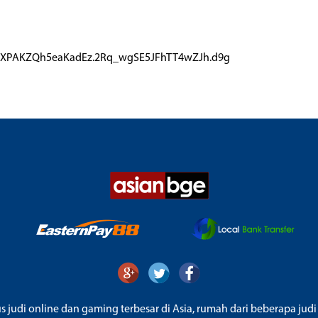
r4qZXPAKZQh5eaKadEz.2Rq_wgSE5JFhTT4wZJh.d9g
us judi online dan gaming terbesar di Asia, rumah dari beberapa judi